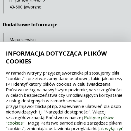
ul. św. Wojciecha 2
43-600 Jaworzno
Dodatkowe Informacje
Mapa serwisu
RSS
INFORMACJA DOTYCZĄCA PLIKÓW
Statystyki oglądalności
COOKIES
W ramach witryny przyjaznjaworznicka.pl stosujemy pliki
Spełniamy standardy dostępności oraz W3C
"cookies" i przetwarzamy dane osobowe, takie jak adresy
IP i identyfikatory plików cookies w celu świadczenia
WCAG 2.1
SECTION 508
EAA/EN 301549
Państwu usług na najwyższym poziomie, w szczególności
w celach bezpieczeństwa czy umożliwiających korzystanie
z usług dostępnych w ramach serwisu
IS 5568
przyjaznjaworznicka.pl np. zapewnienie ułatwień dla osób
niedowidzących tj. "Narzędzi dostępności". Więcej
szczegółów znajdą Państwo w naszej
Polityce plików
"cookies"
. Mogą Państwo samodzielnie zarządzać plikami
"cookies", zmieniając ustawienia przeglądarki.
Jak wyłączyć