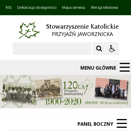
RSS
Deklaracja dostępności
Mapa serwisu
Wersja tekstowa
Stowarzyszenie Katolickie
PRZYJAŹŃ JAWORZNICKA
Szukaj
MENU GŁÓWNE
❚❚
Poprzedni Element
Następny Element
PANEL BOCZNY