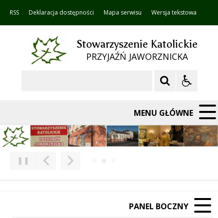
RSS
Deklaracja dostępności
Mapa serwisu
Wersja tekstowa
Stowarzyszenie Katolickie
PRZYJAŹŃ JAWORZNICKA
Szukaj
MENU GŁÓWNE
❚❚
Poprzedni Element
Następny Element
PANEL BOCZNY