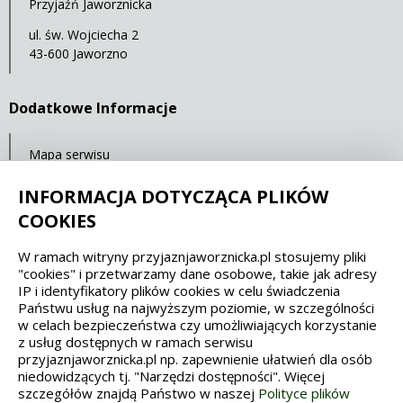
Przyjaźń Jaworznicka
ul. św. Wojciecha 2
43-600 Jaworzno
Dodatkowe Informacje
Mapa serwisu
RSS
INFORMACJA DOTYCZĄCA PLIKÓW
Statystyki oglądalności
COOKIES
W ramach witryny przyjaznjaworznicka.pl stosujemy pliki
Spełniamy standardy dostępności oraz W3C
"cookies" i przetwarzamy dane osobowe, takie jak adresy
IP i identyfikatory plików cookies w celu świadczenia
WCAG 2.1
SECTION 508
EAA/EN 301549
Państwu usług na najwyższym poziomie, w szczególności
w celach bezpieczeństwa czy umożliwiających korzystanie
z usług dostępnych w ramach serwisu
IS 5568
przyjaznjaworznicka.pl np. zapewnienie ułatwień dla osób
niedowidzących tj. "Narzędzi dostępności". Więcej
szczegółów znajdą Państwo w naszej
Polityce plików