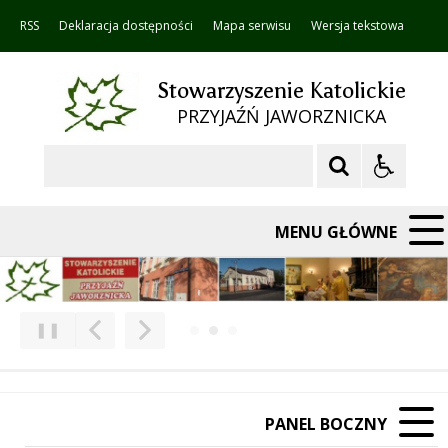
RSS
Deklaracja dostępności
Mapa serwisu
Wersja tekstowa
Stowarzyszenie Katolickie
PRZYJAŹŃ JAWORZNICKA
Szukaj
MENU GŁÓWNE
❚❚
Poprzedni Element
Następny Element
PANEL BOCZNY