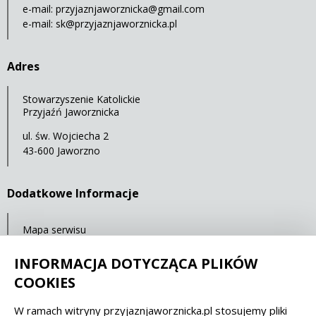
e-mail:
przyjaznjaworznicka@gmail.com
e-mail:
sk@przyjaznjaworznicka.pl
Adres
Stowarzyszenie Katolickie
Przyjaźń Jaworznicka
ul. św. Wojciecha 2
43-600 Jaworzno
Dodatkowe Informacje
Mapa serwisu
RSS
INFORMACJA DOTYCZĄCA PLIKÓW
Statystyki oglądalności
COOKIES
W ramach witryny przyjaznjaworznicka.pl stosujemy pliki